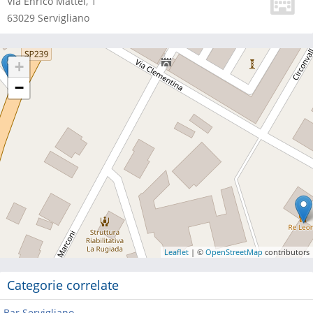
Via Enrico Mattei, 1
63029
Servigliano
+
−
Leaflet
| ©
OpenStreetMap
contributors
Categorie correlate
Bar Servigliano