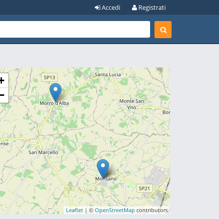
Accedi
Registrati
+
−
Leaflet
| ©
OpenStreetMap
contributors