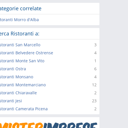
ategorie correlate
storanti Morro d'Alba
erca Ristoranti a:
storanti San Marcello
3
storanti Belvedere Ostrense
4
storanti Monte San Vito
1
storanti Ostra
6
storanti Monsano
4
storanti Montemarciano
12
storanti Chiaravalle
2
storanti Jesi
23
storanti Camerata Picena
2