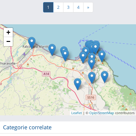
1
2
3
4
»
+
−
Leaflet
| ©
OpenStreetMap
contributors
Categorie correlate