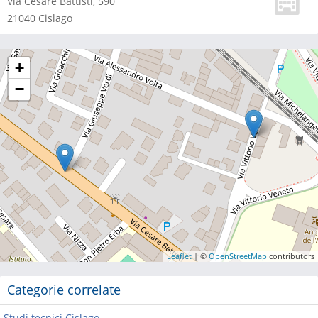
Via Cesare Battisti, 590
21040
Cislago
+
−
Leaflet
| ©
OpenStreetMap
contributors
Categorie correlate
Studi tecnici Cislago