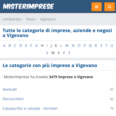
Lombardia
Pavia
Vigevano
Tutte le categorie di imprese, aziende e negozi
a Vigevano
A
B
C
D
E
F
G
H
I
J
K
L
M
N
O
P
Q
R
S
T
U
V
W
X
Y
Z
Le categorie con più imprese a Vigevano
MisterImprese ha trovato
3479 imprese a Vigevano
Avvocati
95
Parrucchieri
90
Calzaturifici e calzolai - fornitori
79