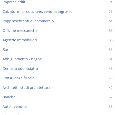
Imprese edili
71
Calzature - produzione, vendita ingrosso
71
Rappresentanti di commercio
64
Officine meccaniche
58
Agenzie immobiliari
56
Bar
53
Abbigliamento - negozi
51
Dentista odontoiatra
48
Consulenza fiscale
45
Architetti, studi architettura
42
Banche
42
Auto - vendita
38