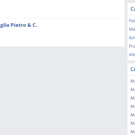
C
Pa
glia Pietro & C.
Ma
Az
Fr
Al
C
Ma
Ma
Ma
Ma
Ma
Ma
Ma