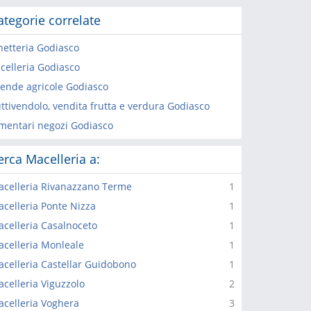
ategorie correlate
netteria Godiasco
celleria Godiasco
iende agricole Godiasco
uttivendolo, vendita frutta e verdura Godiasco
imentari negozi Godiasco
erca Macelleria a:
celleria Rivanazzano Terme
1
celleria Ponte Nizza
1
celleria Casalnoceto
1
celleria Monleale
1
celleria Castellar Guidobono
1
celleria Viguzzolo
2
celleria Voghera
3