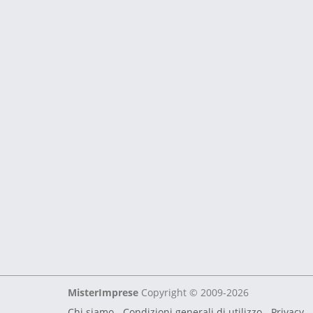
MisterImprese
Copyright © 2009-2026
Chi siamo
-
Condizioni generali di utilizzo
-
Privacy -