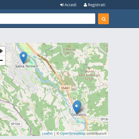
Accedi
Registrati
+
−
Leaflet
| ©
OpenStreetMap
contributors