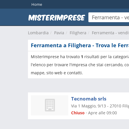
Home
Lombardia
Pavia
Filighera
Ferramenta - vendit
Ferramenta a Filighera - Trova le Fe
MisterImprese ha trovato
1
risultati per la categor
l'elenco per trovare l'impresa che stai cercando, co
mappe, sito web e contatti.
Tecnomab srls
Via 1 Maggio, 9/13
-
27010
Fil
Chiuso
⋅ Apre alle 09:00