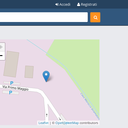
Accedi
Registrati
+
−
Leaflet
| ©
OpenStreetMap
contributors