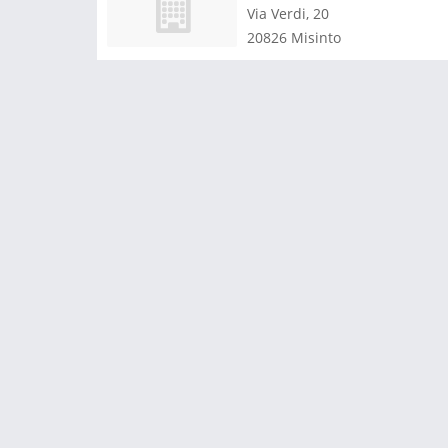
Via Verdi, 20
20826
Misinto