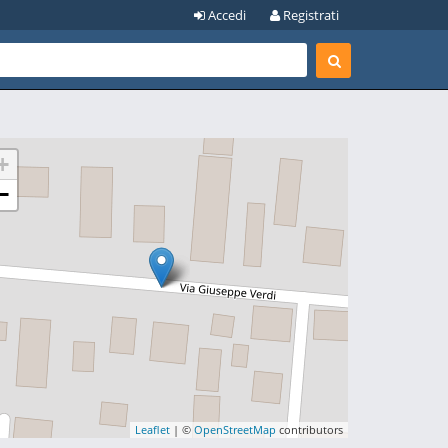
Accedi
Registrati
+
−
Leaflet
| ©
OpenStreetMap
contributors