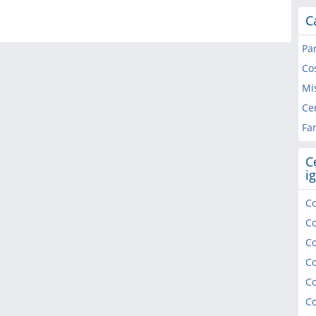
C
Pa
Cos
Mi
Ce
Fa
C
i