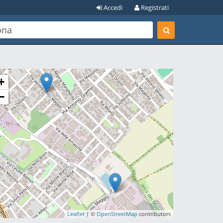
Accedi
Registrati
+
−
Leaflet
| ©
OpenStreetMap
contributors