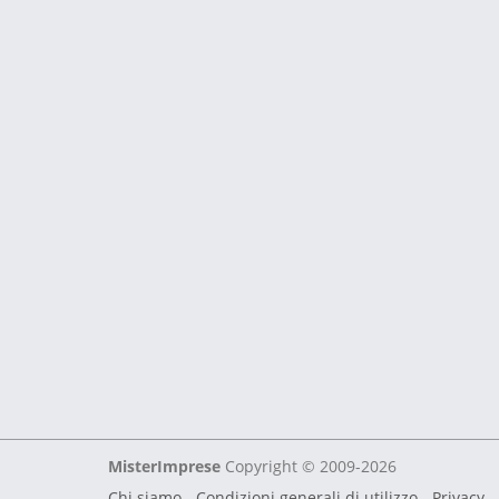
MisterImprese
Copyright © 2009-2026
Chi siamo
-
Condizioni generali di utilizzo
-
Privacy -