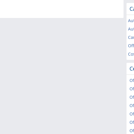
C
Au
Aut
Ca
Of
Co
C
Of
Of
Of
Of
Of
Of
Of