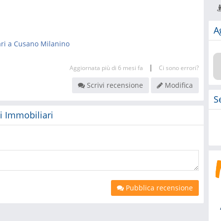
A
ri a Cusano Milanino
|
Aggiornata più di 6 mesi fa
Ci sono errori?
Scrivi recensione
Modifica
S
zi Immobiliari
Pubblica recensione