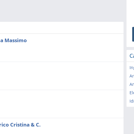
lia Massimo
C
In
Ar
Am
El
Id
rico Cristina & C.