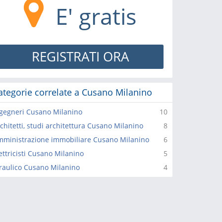
E' gratis
REGISTRATI ORA
ategorie correlate a Cusano Milanino
gegneri Cusano Milanino
10
chitetti, studi architettura Cusano Milanino
8
ministrazione immobiliare Cusano Milanino
6
ettricisti Cusano Milanino
5
raulico Cusano Milanino
4