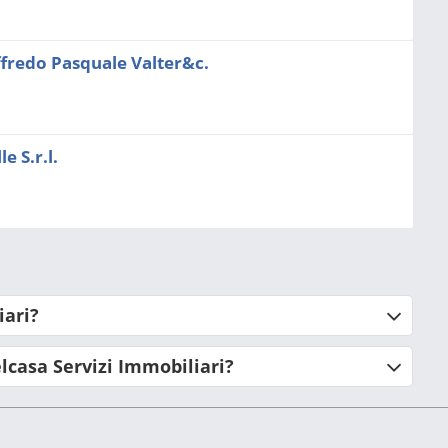
ffredo Pasquale Valter&c.
e S.r.l.
iari?
lcasa Servizi Immobiliari?