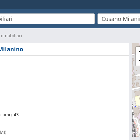
immobiliari
 Milanino
acomo, 43
MI)