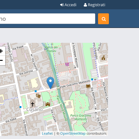
Accedi
Registrati
+
−
Leaflet
| ©
OpenStreetMap
contributors