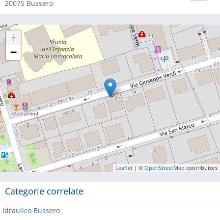
20075
Bussero
+
−
Leaflet
| ©
OpenStreetMap
contributors
Categorie correlate
Idraulico Bussero