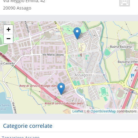
Via Reggio Emilia, 42
20090
Assago
+
−
Leaflet
| ©
OpenStreetMap
contributors
Categorie correlate
Zanzariere Assago