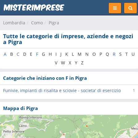
Lombardia
Como
Pigra
Tutte le categorie di imprese, aziende e negozi
a Pigra
A
B
C
D
E
F
G
H
I
J
K
L
M
N
O
P
Q
R
S
T
U
V
W
X
Y
Z
Categorie che iniziano con F in Pigra
Funivie, impianti di risalita e sciovie - societa' di esercizio
1
Mappa di Pigra