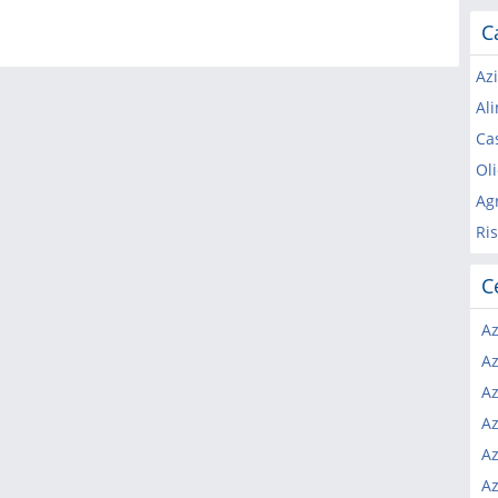
C
Az
Al
Ca
Oli
Ag
Ris
C
Az
Az
Az
Az
Az
Az