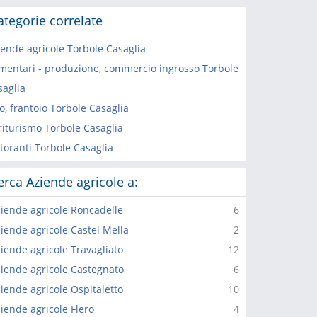
ategorie correlate
iende agricole Torbole Casaglia
imentari - produzione, commercio ingrosso Torbole
saglia
o, frantoio Torbole Casaglia
riturismo Torbole Casaglia
toranti Torbole Casaglia
erca Aziende agricole a:
iende agricole Roncadelle
6
iende agricole Castel Mella
2
iende agricole Travagliato
12
iende agricole Castegnato
6
iende agricole Ospitaletto
10
iende agricole Flero
4