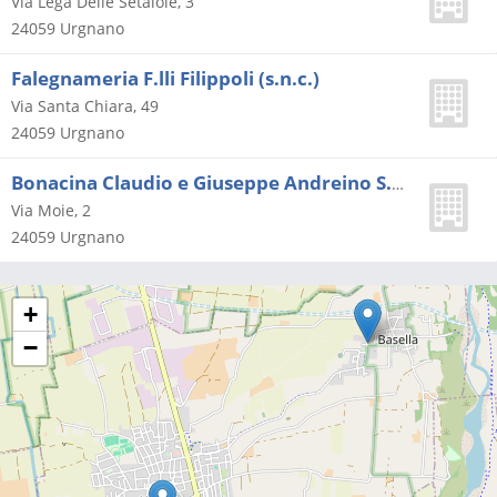
Via Lega Delle Setaiole, 3
24059
Urgnano
Falegnameria F.lli Filippoli (s.n.c.)
Via Santa Chiara, 49
24059
Urgnano
Bonacina Claudio e Giuseppe Andreino S.n.c
Via Moie, 2
24059
Urgnano
+
−