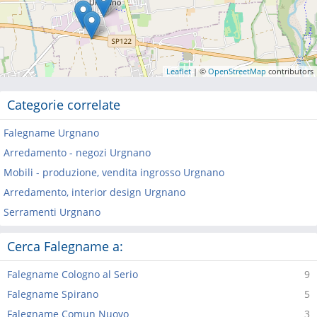
Leaflet
| ©
OpenStreetMap
contributors
Categorie correlate
Falegname Urgnano
Arredamento - negozi Urgnano
Mobili - produzione, vendita ingrosso Urgnano
Arredamento, interior design Urgnano
Serramenti Urgnano
Cerca Falegname a:
Falegname Cologno al Serio
9
Falegname Spirano
5
Falegname Comun Nuovo
3