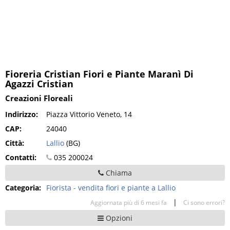
Fioreria Cristian Fiori e Piante Maranì Di
Agazzi Cristian
Creazioni Floreali
Indirizzo:
Piazza Vittorio Veneto, 14
CAP:
24040
Città:
Lallio
(BG)
Contatti:
035 200024
Chiama
Categoria:
Fiorista - vendita fiori e piante a Lallio
|
Aggiornata più di 6 mesi fa
Ci sono errori?
Opzioni