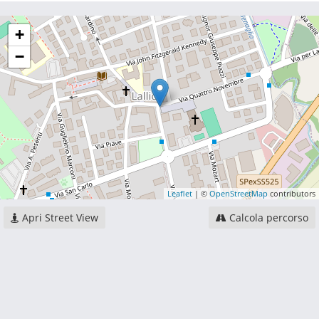
+
−
Leaflet
| ©
OpenStreetMap
contributors
Apri Street View
Calcola percorso