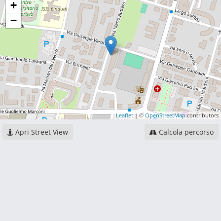
+
−
Leaflet
| ©
OpenStreetMap
contributors
Apri Street View
Calcola percorso