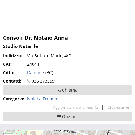
Consoli Dr. Notaio Anna
Studio Notarile
Indirizzo:
Via Buttaro Mario, 4/D
CAP:
24044
Città:
Dalmine
(BG)
Contatti:
035 373359
Chiama
Categoria:
Notai a Dalmine
|
Aggiornata più di 6 mesi fa
Ci sono errori?
Opzioni