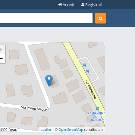
Accedi
Registrati
+
−
Leaflet
| ©
OpenStreetMap
contributors