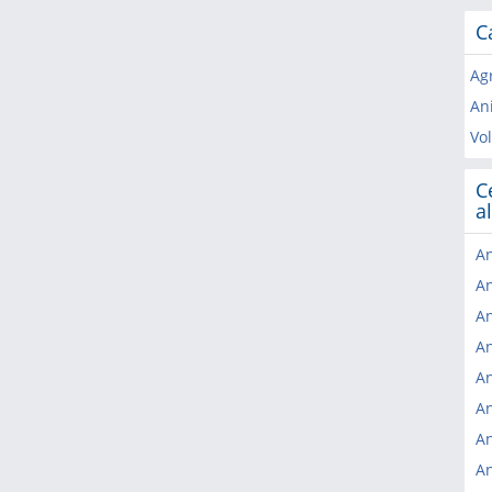
C
Agr
Ani
Vo
C
a