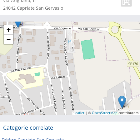
Via Grignano, 11
24042
Capriate San Gervasio
+
−
Leaflet
| ©
OpenStreetMap
contributors
Categorie correlate
Fabbro Capriate San Gervasio