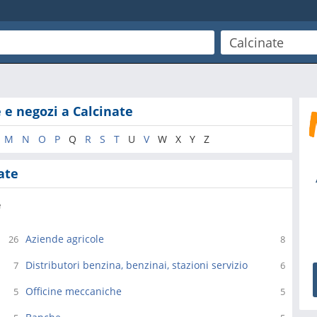
 e negozi a Calcinate
M
N
O
P
Q
R
S
T
U
V
W
X
Y
Z
ate
e
Aziende agricole
26
8
Distributori benzina, benzinai, stazioni servizio
7
6
Officine meccaniche
5
5