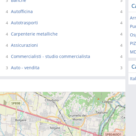
Banche
5
5
C
Autofficina
4
4
Ar
Autotrasporti
4
4
Pu
Carpenterie metalliche
4
4
Os
PI
Assicurazioni
4
4
M
Commercialisti - studio commercialista
4
4
C
Auto - vendita
3
3
Ita