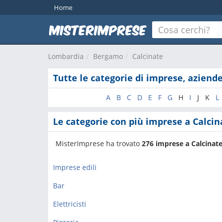
Home
Lombardia
Bergamo
Calcinate
Tutte le categorie di imprese, aziende
A
B
C
D
E
F
G
H
I
J
K
L
Le categorie con più imprese a Calcin
MisterImprese ha trovato
276 imprese a Calcinat
Imprese edili
Bar
Elettricisti