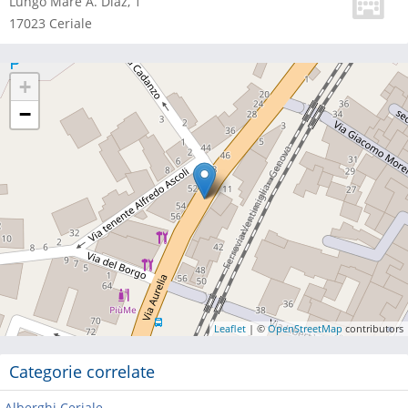
Lungo Mare A. Diaz, 1
17023
Ceriale
+
−
Leaflet
| ©
OpenStreetMap
contributors
Categorie correlate
Alberghi Ceriale