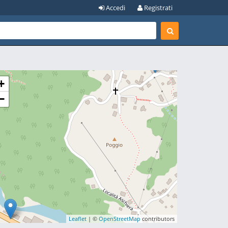
Accedi
Registrati
+
−
Leaflet
| ©
OpenStreetMap
contributors