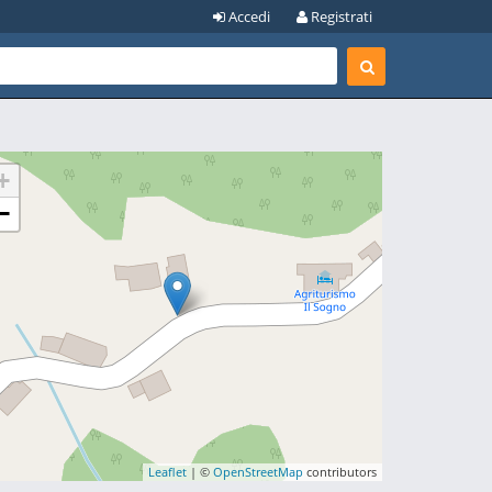
Accedi
Registrati
+
−
Leaflet
| ©
OpenStreetMap
contributors