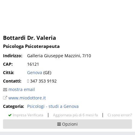
Bottardi Dr. Valeria
Psicologa Psicoterapeuta
Indirizzo:
Galleria Giuseppe Mazzini, 7/10
CAP:
16121
Città:
Genova
(GE)
Contatti:
347 353 9192
mostra email
www.miodottore.it
Categoria:
Psicologi - studi a Genova
|
|
Impresa Verificata
Aggiornata più di 6 mesi fa
Ci sono errori?
Opzioni