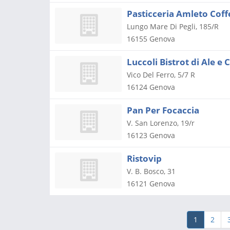
Pasticceria Amleto Coff
Lungo Mare Di Pegli, 185/R
16155
Genova
Luccoli Bistrot di Ale e 
Vico Del Ferro, 5/7 R
16124
Genova
Pan Per Focaccia
V. San Lorenzo, 19/r
16123
Genova
Ristovip
V. B. Bosco, 31
16121
Genova
1
2