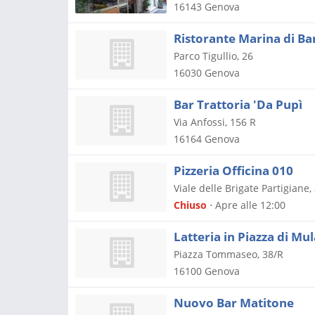
16143
Genova
Ristorante Marina di Ba
Parco Tigullio, 26
16030
Genova
Bar Trattoria 'Da Pupì
Via Anfossi, 156 R
16164
Genova
Pizzeria Officina 010
Viale delle Brigate Partigiane,
Chiuso
⋅ Apre alle 12:00
Latteria in Piazza di Mu
Piazza Tommaseo, 38/R
16100
Genova
Nuovo Bar Matitone