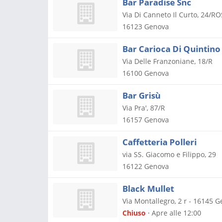
Bar Paradise Snc
Via Di Canneto Il Curto, 24/R
16123
Genova
Bar Carioca Di Quintin
Via Delle Franzoniane, 18/R
16100
Genova
Bar Grisù
Via Pra', 87/R
16157
Genova
Caffetteria Polleri
via SS. Giacomo e Filippo, 29
16122
Genova
Black Mullet
Via Montallegro, 2 r
-
16145
G
Chiuso
⋅ Apre alle 12:00