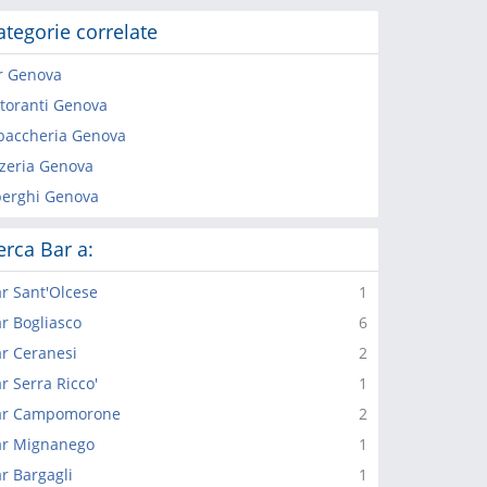
ategorie correlate
r Genova
storanti Genova
baccheria Genova
zzeria Genova
berghi Genova
erca Bar a:
r Sant'Olcese
1
r Bogliasco
6
r Ceranesi
2
r Serra Ricco'
1
ar Campomorone
2
ar Mignanego
1
r Bargagli
1