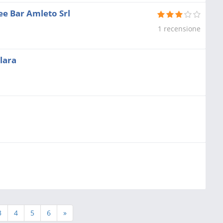
ee Bar Amleto Srl
1 recensione
Clara
3
4
5
6
»