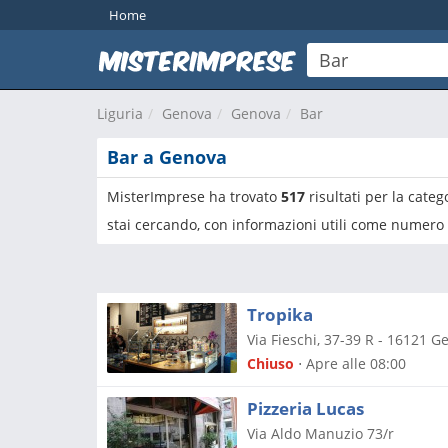
Home
Liguria
Genova
Genova
Bar
Bar a Genova
MisterImprese ha trovato
517
risultati per la categ
stai cercando, con informazioni utili come numero d
Tropika
Via Fieschi, 37-39 R
-
16121
Ge
Chiuso
⋅ Apre alle 08:00
Pizzeria Lucas
Via Aldo Manuzio 73/r