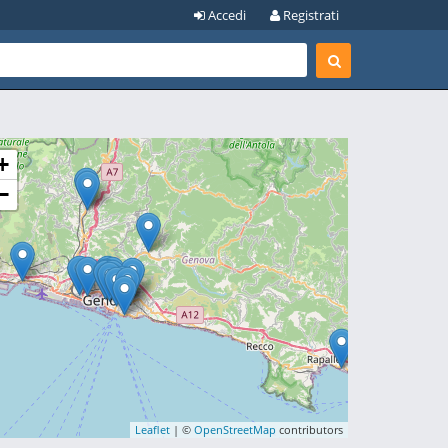
Accedi
Registrati
+
−
Leaflet
| ©
OpenStreetMap
contributors