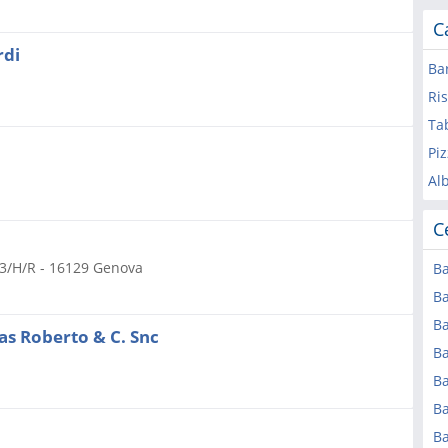
C
rdi
Ba
Ri
Ta
Pi
Al
C
 3/H/R
-
16129
Genova
Ba
Ba
Ba
las Roberto & C. Snc
Ba
B
B
Ba