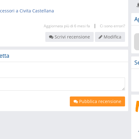
essori a Civita Castellana
A
|
Aggiornata più di 6 mesi fa
Ci sono errori?
Scrivi recensione
Modifica
etta
S
Pubblica recensione