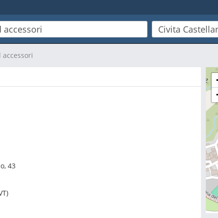
 accessori
o, 43
VT)