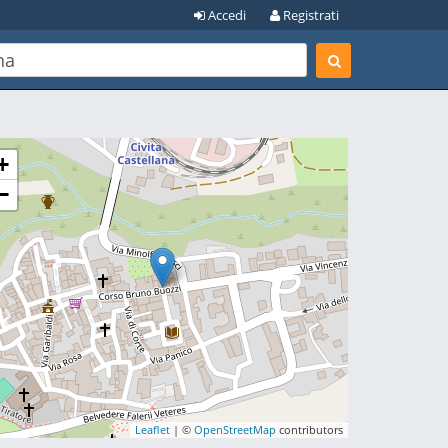
Accedi
Registrati
+
−
Leaflet
| ©
OpenStreetMap
contributors