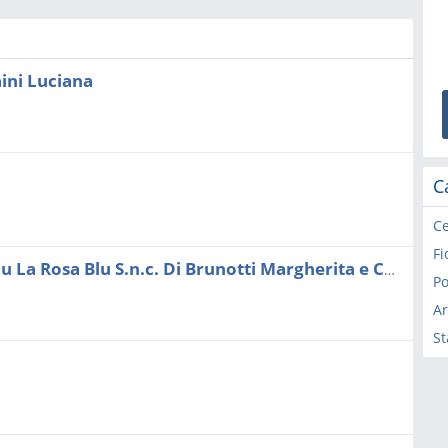
ini Luciana
C
Ce
Fi
Bomboniere - La Rosa Blu La Rosa Blu S.n.c. Di Brunotti Margherita e Cupelloni Stefania
Ar
St