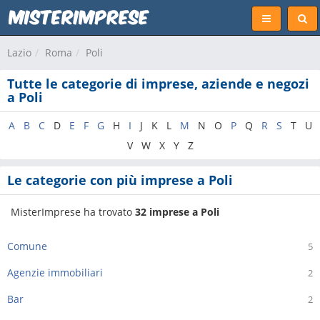
Lazio
Roma
Poli
Tutte le categorie di imprese, aziende e negozi
a Poli
A
B
C
D
E
F
G
H
I
J
K
L
M
N
O
P
Q
R
S
T
U
V
W
X
Y
Z
Le categorie con più imprese a Poli
MisterImprese ha trovato
32 imprese a Poli
Comune
5
Agenzie immobiliari
2
Bar
2