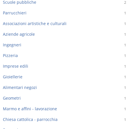
Scuole pubbliche
2
Parrucchieri
1
Associazioni artistiche e culturali
1
Aziende agricole
1
Ingegneri
1
Pizzeria
1
Imprese edili
1
Gioiellerie
1
Alimentari negozi
1
Geometri
1
Marmo e affini - lavorazione
1
Chiesa cattolica - parrocchia
1