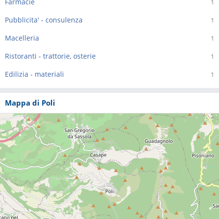
Farmacie
1
Pubblicita' - consulenza
1
Macelleria
1
Ristoranti - trattorie, osterie
1
Edilizia - materiali
1
Mappa di Poli