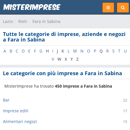
Lazio
Rieti
Fara in Sabina
Tutte le categorie di imprese, aziende e negozi
a Fara in Sabina
A
B
C
D
E
F
G
H
I
J
K
L
M
N
O
P
Q
R
S
T
U
V
W
X
Y
Z
Le categorie con più imprese a Fara in Sabina
MisterImprese ha trovato
450 imprese a Fara in Sabina
Bar
22
Imprese edili
17
Alimentari negozi
15