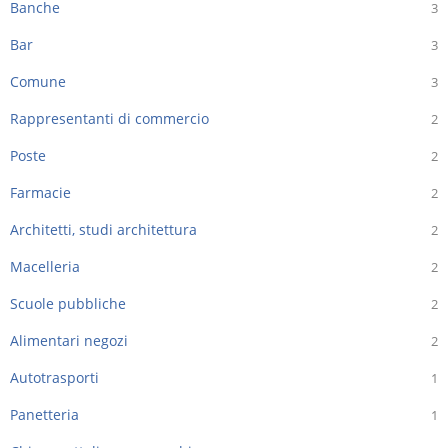
Banche
3
Bar
3
Comune
3
Rappresentanti di commercio
2
Poste
2
Farmacie
2
Architetti, studi architettura
2
Macelleria
2
Scuole pubbliche
2
Alimentari negozi
2
Autotrasporti
1
Panetteria
1