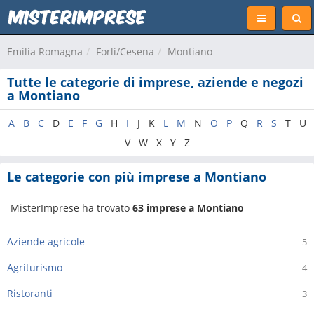
Emilia Romagna
Forli/Cesena
Montiano
Tutte le categorie di imprese, aziende e negozi
a Montiano
A
B
C
D
E
F
G
H
I
J
K
L
M
N
O
P
Q
R
S
T
U
V
W
X
Y
Z
Le categorie con più imprese a Montiano
MisterImprese ha trovato
63 imprese a Montiano
Aziende agricole
5
Agriturismo
4
Ristoranti
3