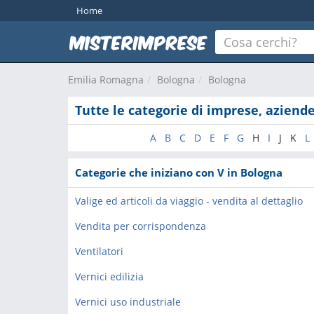
Home
Emilia Romagna
Bologna
Bologna
Tutte le categorie di imprese, aziend
A
B
C
D
E
F
G
H
I
J
K
L
Categorie che iniziano con V in Bologna
Valige ed articoli da viaggio - vendita al dettaglio
Vendita per corrispondenza
Ventilatori
Vernici edilizia
Vernici uso industriale