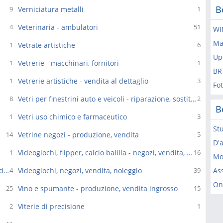
B
Verniciatura metalli
9
1
Veterinaria - ambulatori
4
51
WI
Mak
Vetrate artistiche
1
6
Up
Vetrerie - macchinari, fornitori
1
1
BR
Vetrerie artistiche - vendita al dettaglio
1
3
Fot
Vetri per finestrini auto e veicoli - riparazione, sostituzione
8
2
B
Vetri uso chimico e farmaceutico
1
3
St
Vetrine negozi - produzione, vendita
14
5
D'a
Videogiochi, flipper, calcio balilla - negozi, vendita, noleggio
1
16
Mo
Videogiochi, flipper, calcio balilla - produzione, vendita ingrosso
Videogiochi, negozi, vendita, noleggio
As
4
39
On
Vino e spumante - produzione, vendita ingrosso
25
15
Viterie di precisione
2
1