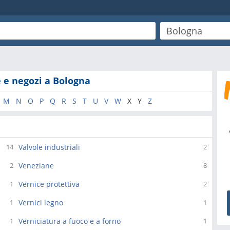
e e negozi a Bologna
M
N
O
P
Q
R
S
T
U
V
W
X
Y
Z
Valvole industriali
14
2
Veneziane
2
8
Vernice protettiva
1
2
Vernici legno
1
1
Verniciatura a fuoco e a forno
1
1