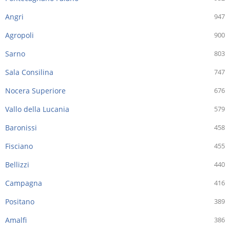
Angri
947
Agropoli
900
Sarno
803
Sala Consilina
747
Nocera Superiore
676
Vallo della Lucania
579
Baronissi
458
Fisciano
455
Bellizzi
440
Campagna
416
Positano
389
Amalfi
386