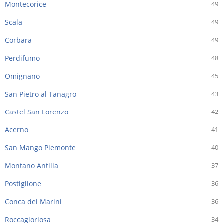
Montecorice
49
Scala
49
Corbara
49
Perdifumo
48
Omignano
45
San Pietro al Tanagro
43
Castel San Lorenzo
42
Acerno
41
San Mango Piemonte
40
Montano Antilia
37
Postiglione
36
Conca dei Marini
36
Roccagloriosa
34