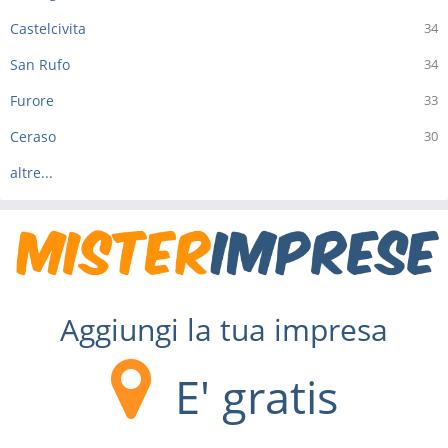
Castelcivita
34
San Rufo
34
Furore
33
Ceraso
30
altre...
Aggiungi la tua impresa
E' gratis