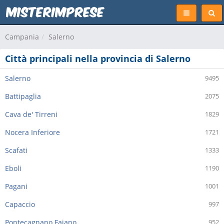
Campania
Salerno
Città principali nella provincia di Salerno
Salerno
9495
Battipaglia
2075
Cava de' Tirreni
1829
Nocera Inferiore
1721
Scafati
1333
Eboli
1190
Pagani
1001
Capaccio
997
Pontecagnano Faiano
952