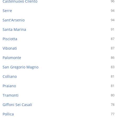
Castelnuovo Cilento
96
Serre
94
Sant'Arsenio
94
Santa Marina
91
Pisciotta
87
Vibonati
87
Palomonte
86
San Gregorio Magno
83
Colliano
81
Praiano
81
Tramonti
80
Giffoni Sei Casali
78
Pollica
77