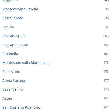
Teggiano
246
Montecorvino Rovella
238
Castellabate
236
Padula
232
Roccadaspide
203
Roccapiemonte
197
Albanella
187
Montesano sulla Marcellana
178
Pellezzano
178
Atena Lucana
177
Casal Velino
176
Ascea
164
San Cipriano Picentino
161