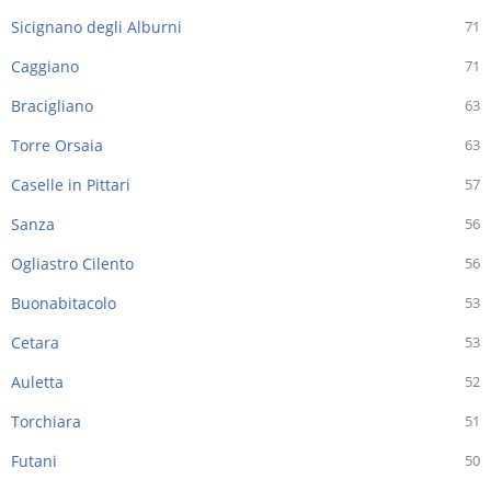
Sicignano degli Alburni
71
Caggiano
71
Bracigliano
63
Torre Orsaia
63
Caselle in Pittari
57
Sanza
56
Ogliastro Cilento
56
Buonabitacolo
53
Cetara
53
Auletta
52
Torchiara
51
Futani
50