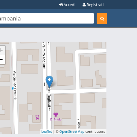
Accedi
Registrati
+
−
Leaflet
| ©
OpenStreetMap
contributors