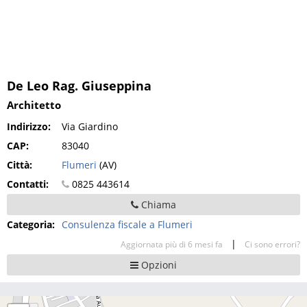
De Leo Rag. Giuseppina
Architetto
Indirizzo:
Via Giardino
CAP:
83040
Città:
Flumeri
(AV)
Contatti:
0825 443614
Chiama
Categoria:
Consulenza fiscale a Flumeri
|
Aggiornata più di 6 mesi fa
Ci sono errori?
Opzioni