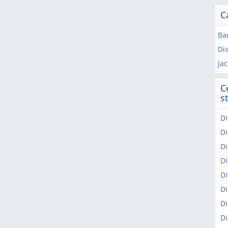
C
Ba
Dis
Ja
C
s