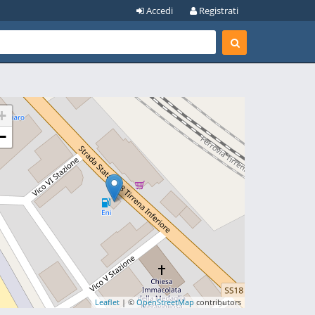
Accedi
Registrati
+
−
Leaflet
| ©
OpenStreetMap
contributors