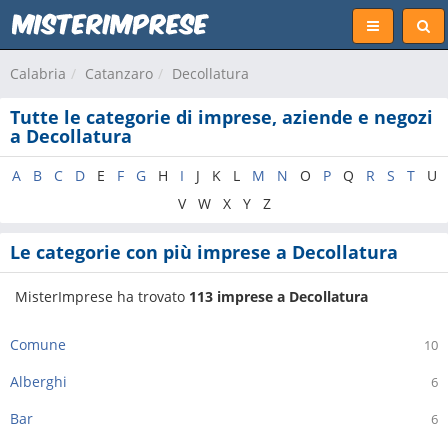
Calabria
Catanzaro
Decollatura
Tutte le categorie di imprese, aziende e negozi
a Decollatura
A
B
C
D
E
F
G
H
I
J
K
L
M
N
O
P
Q
R
S
T
U
V
W
X
Y
Z
Le categorie con più imprese a Decollatura
MisterImprese ha trovato
113 imprese a Decollatura
Comune
10
Alberghi
6
Bar
6