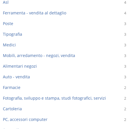
Asl
4
Ferramenta - vendita al dettaglio
4
Poste
3
Tipografia
3
Medici
3
Mobili, arredamento - negozi, vendita
3
Alimentari negozi
3
Auto - vendita
3
Farmacie
2
Fotografia, sviluppo e stampa, studi fotografici, servizi
2
Cartoleria
2
PC, accessori computer
2