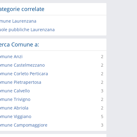
ategorie correlate
mune Laurenzana
uole pubbliche Laurenzana
erca Comune a:
omune Anzi
2
omune Castelmezzano
2
mune Corleto Perticara
2
mune Pietrapertosa
2
mune Calvello
3
omune Trivigno
2
omune Abriola
2
omune Viggiano
5
omune Campomaggiore
3