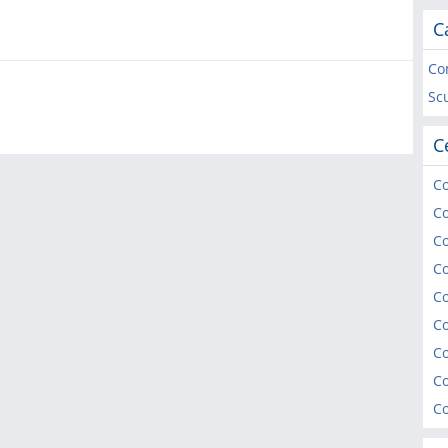
C
Co
Sc
C
C
C
Co
Co
Co
C
C
C
C