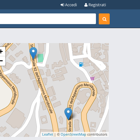
Accedi
Registrati
+
−
Leaflet
| ©
OpenStreetMap
contributors