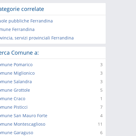
ategorie correlate
uole pubbliche Ferrandina
mune Ferrandina
vincia, servizi provinciali Ferrandina
erca Comune a:
omune Pomarico
3
omune Miglionico
3
omune Salandra
3
omune Grottole
5
omune Craco
1
mune Pisticci
7
omune San Mauro Forte
4
omune Montescaglioso
11
omune Garaguso
6