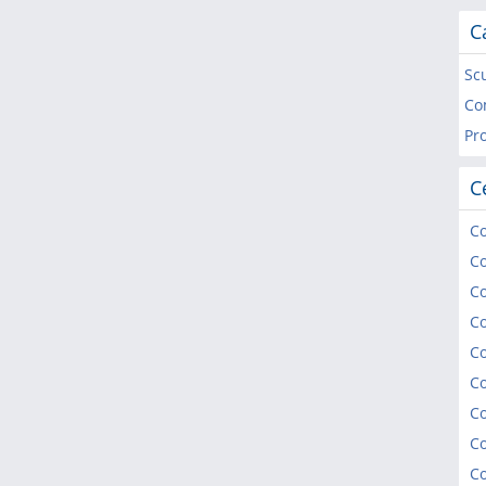
C
Sc
Co
Pro
C
C
C
C
C
C
Co
C
C
C