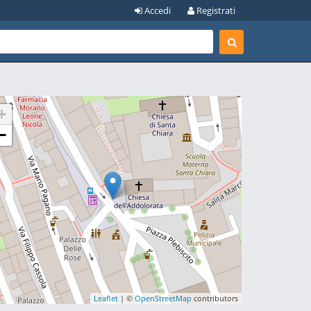
Accedi
Registrati
+
−
Leaflet
| ©
OpenStreetMap
contributors