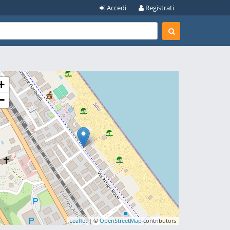
Accedi
Registrati
+
−
Leaflet
| ©
OpenStreetMap
contributors