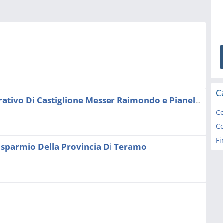
C
Banca Di Credito Cooperativo Di Castiglione Messer Raimondo e Pianella
Co
Co
Fi
isparmio Della Provincia Di Teramo
1