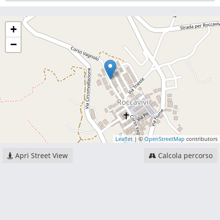
+
−
Leaflet
| ©
OpenStreetMap
contributors
Apri Street View
Calcola percorso