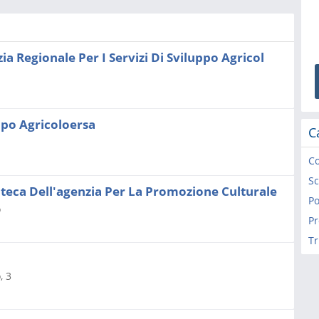
a Regionale Per I Servizi Di Sviluppo Agricol
ppo Agricoloersa
C
C
Sc
oteca Dell'agenzia Per La Promozione Culturale
Po
o
Pr
Tr
, 3