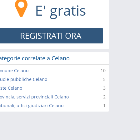
E' gratis
REGISTRATI ORA
ategorie correlate a Celano
omune Celano
10
uole pubbliche Celano
5
ste Celano
3
ovincia, servizi provinciali Celano
2
ibunali, uffici giudiziari Celano
1