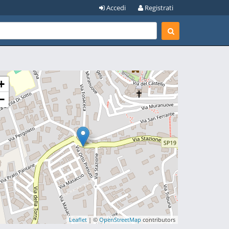
Accedi
Registrati
+
−
Leaflet
| ©
OpenStreetMap
contributors