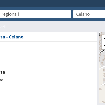
onali
rsa - Celano
rsa
no