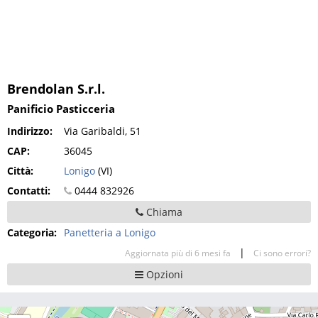
Brendolan S.r.l.
Panificio Pasticceria
Indirizzo:
Via Garibaldi, 51
CAP:
36045
Città:
Lonigo
(VI)
Contatti:
0444 832926
Chiama
Categoria:
Panetteria a Lonigo
|
Aggiornata più di 6 mesi fa
Ci sono errori?
Opzioni