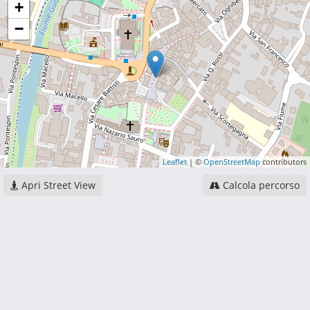
+
−
Leaflet
| ©
OpenStreetMap
contributors
Apri Street View
Calcola percorso