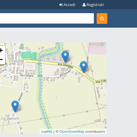
Accedi
Registrati
+
−
Leaflet
| ©
OpenStreetMap
contributors