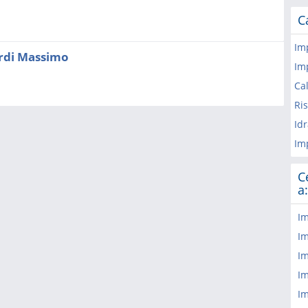
C
Im
ardi Massimo
Imp
Ca
Ri
Id
Imp
C
a:
Im
Im
Im
Im
Im