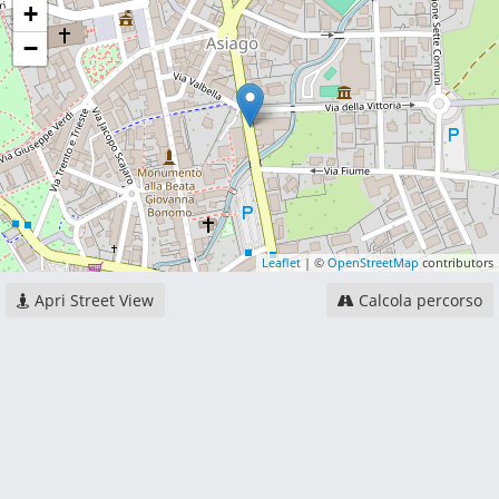
+
−
Leaflet
| ©
OpenStreetMap
contributors
Apri Street View
Calcola percorso