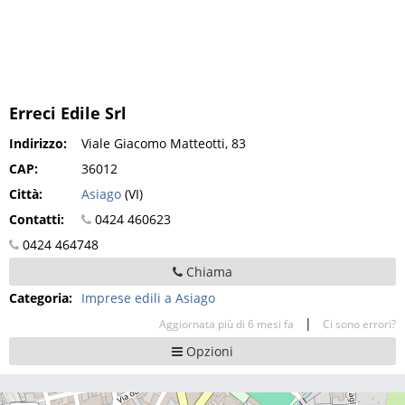
Erreci Edile Srl
Indirizzo:
Viale Giacomo Matteotti, 83
CAP:
36012
Città:
Asiago
(VI)
Contatti:
0424 460623
0424 464748
Chiama
Categoria:
Imprese edili a Asiago
|
Aggiornata più di 6 mesi fa
Ci sono errori?
Opzioni