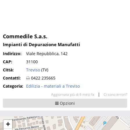
Commedile S.a.s.
Impianti di Depurazione Manufatti
Indirizzo:
Viale Repubblica, 142
CAP:
31100
Città:
Treviso
(TV)
Contatti:
0422 235665
Categoria:
Edilizia - materiali a Treviso
|
Aggiornata più di 6 mesi fa
Ci sono errori?
Opzioni
+