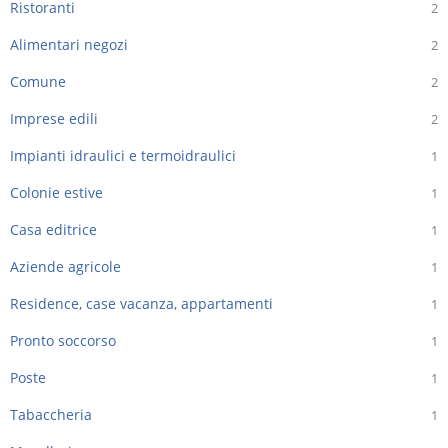
Ristoranti
2
Alimentari negozi
2
Comune
2
Imprese edili
2
Impianti idraulici e termoidraulici
1
Colonie estive
1
Casa editrice
1
Aziende agricole
1
Residence, case vacanza, appartamenti
1
Pronto soccorso
1
Poste
1
Tabaccheria
1