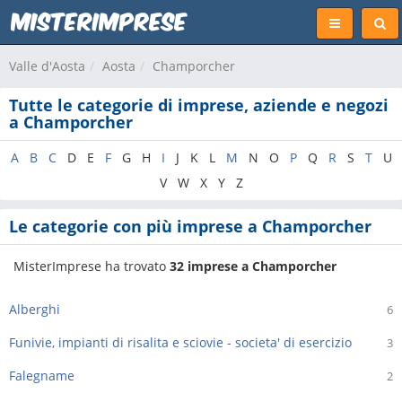
Valle d'Aosta
Aosta
Champorcher
Tutte le categorie di imprese, aziende e negozi
a Champorcher
A
B
C
D
E
F
G
H
I
J
K
L
M
N
O
P
Q
R
S
T
U
V
W
X
Y
Z
Le categorie con più imprese a Champorcher
MisterImprese ha trovato
32 imprese a Champorcher
Alberghi
6
Funivie, impianti di risalita e sciovie - societa' di esercizio
3
Falegname
2