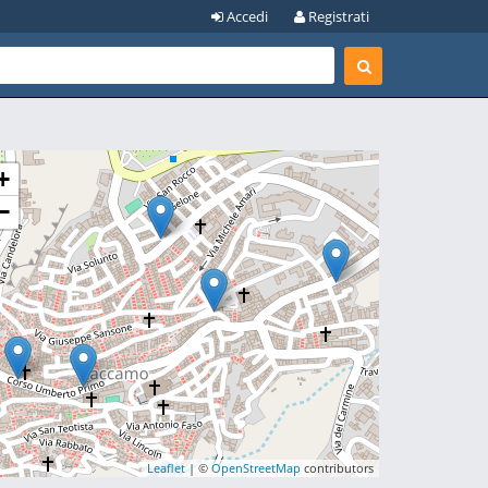
Accedi
Registrati
+
−
Leaflet
| ©
OpenStreetMap
contributors