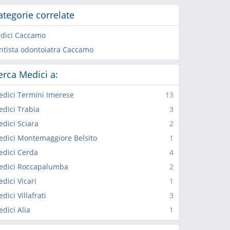
ategorie correlate
dici Caccamo
ntista odontoiatra Caccamo
erca Medici a:
dici Termini Imerese
13
dici Trabia
3
dici Sciara
2
dici Montemaggiore Belsito
1
dici Cerda
4
edici Roccapalumba
2
dici Vicari
1
dici Villafrati
3
dici Alia
1