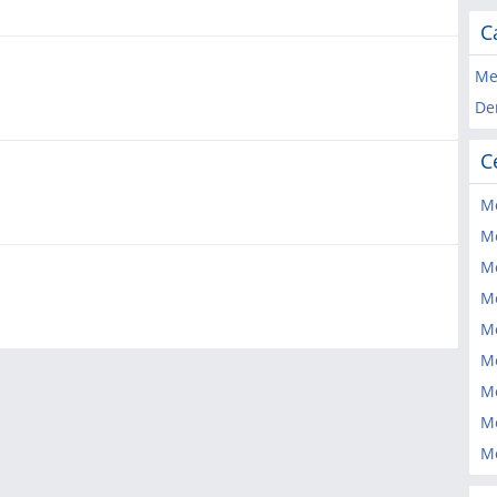
C
Me
De
C
Me
Me
Me
Me
Me
M
Me
Me
Me