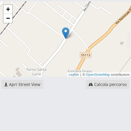
+
−
Leaflet
| ©
OpenStreetMap
contributors
Apri Street View
Calcola percorso