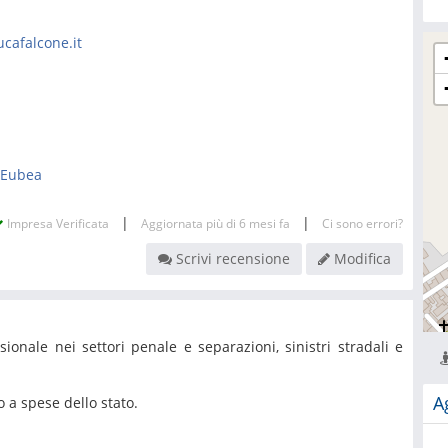
cafalcone.it
a Eubea
|
|
Impresa Verificata
Aggiornata più di 6 mesi fa
Ci sono errori?
Scrivi recensione
Modifica
sionale nei settori penale e separazioni, sinistri stradali e
A
o a spese dello stato.