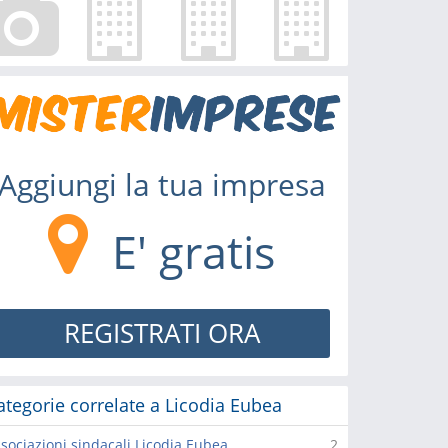
Aggiungi la tua impresa
E' gratis
REGISTRATI ORA
ategorie correlate a Licodia Eubea
sociazioni sindacali Licodia Eubea
2