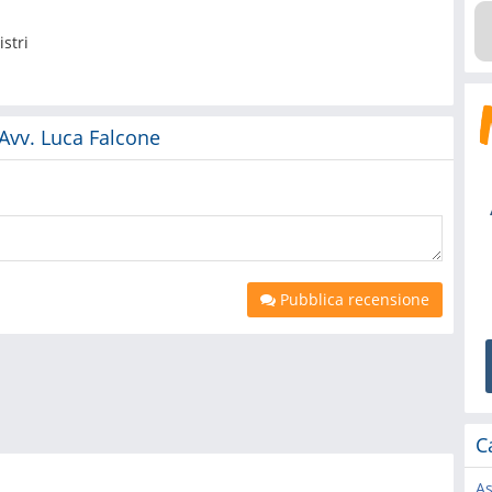
stri
 Avv. Luca Falcone
Pubblica recensione
C
As