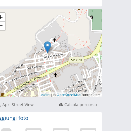
+
−
Leaflet
| ©
OpenStreetMap
contributors
Apri Street View
Calcola percorso
ggiungi foto