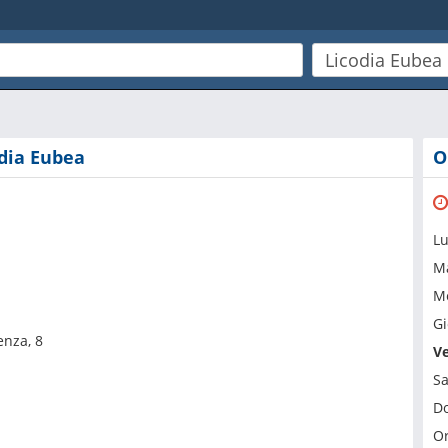
odia Eubea
O
L
M
Me
Gi
nza, 8
V
S
D
Or