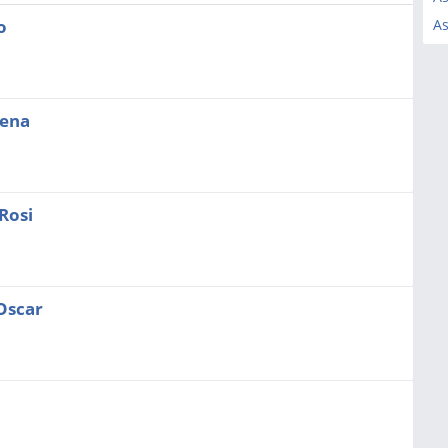
o
As
lena
Rosi
 Oscar