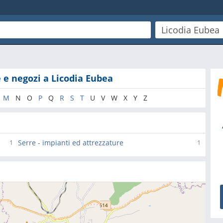
e e negozi a Licodia Eubea
M
N
O
P
Q
R
S
T
U
V
W
X
Y
Z
Serre - impianti ed attrezzature
1
1