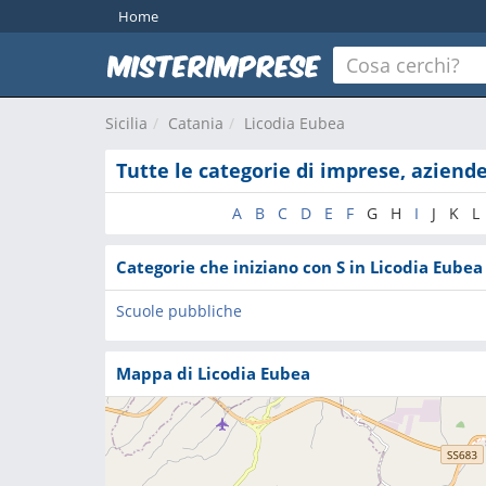
Home
Sicilia
Catania
Licodia Eubea
Tutte le categorie di imprese, aziend
A
B
C
D
E
F
G
H
I
J
K
L
Categorie che iniziano con S in Licodia Eubea
Scuole pubbliche
Mappa di Licodia Eubea