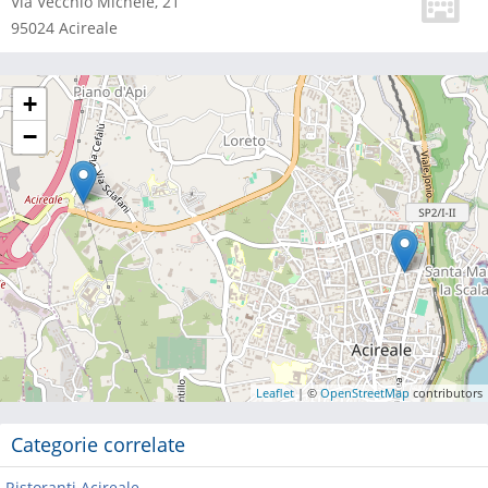
Via Vecchio Michele, 21
95024
Acireale
+
−
Leaflet
| ©
OpenStreetMap
contributors
Categorie correlate
Ristoranti Acireale